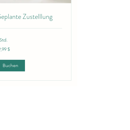
eplante Zustelllung
Std.
,99
,99 $
-
lar
Buchen